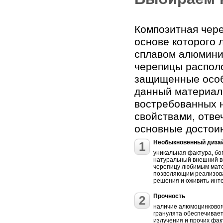
Композитная чере
основе которого 
сплавом алюминия
черепицы распол
защищенные особ
данный материал 
востребованных н
свойствами, отв
основные достои
Необыкновенный диза
1
уникальная фактура, бо
натуральный внешний в
черепицу любимым мате
позволяющим реализов
решения и оживить инт
Прочность
2
наличие алюмоцинковог
гранулята обеспечивае
излучения и прочих фак