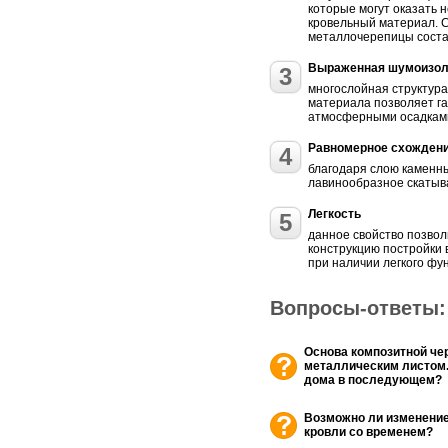
которые могут оказать 
кровельный материал. 
металлочерепицы состав
Выраженная шумоизол
3
многослойная структура
материала позволяет г
атмосферными осадками,
Равномерное схожден
4
благодаря слою каменн
лавинообразное скатыва
Легкость
5
данное свойство позвол
конструкцию постройки 
при наличии легкого фу
Вопросы-ответы:
Основа композитной че
металлическим листом.
дома в последующем?
Возможно ли изменение
кровли со временем?